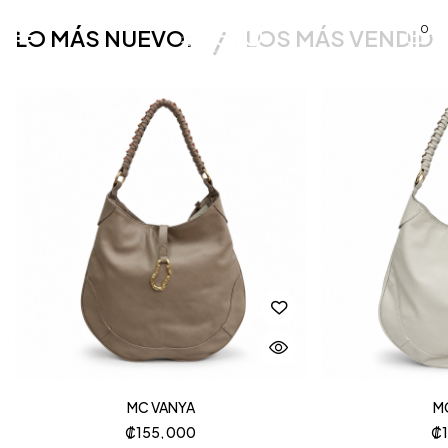
0
LO MÁS NUEVO.
LOS MÁS VENDID
MC VANYA
M
₡
155, 000
₡