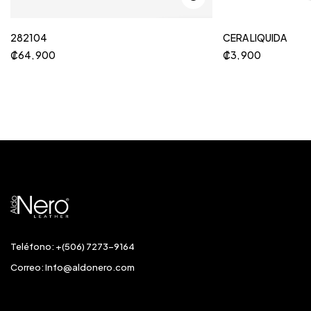
282104
CERA LIQUIDA
₡
64, 900
₡
3, 900
Teléfono: +(506) 7273-9164
Correo:
Info@aldonero.com