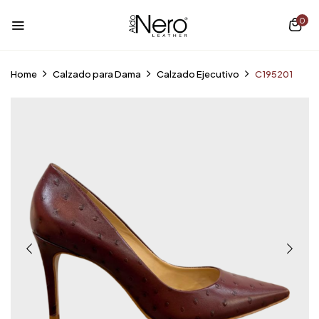
0
Home
Calzado para Dama
Calzado Ejecutivo
C195201