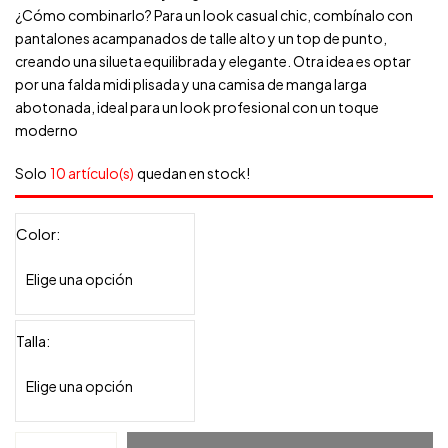
¿Cómo combinarlo? Para un look casual chic, combínalo con
pantalones acampanados de talle alto y un top de punto,
creando una silueta equilibrada y elegante. Otra idea es optar
por una falda midi plisada y una camisa de manga larga
abotonada, ideal para un look profesional con un toque
moderno
Solo
10 artículo(s)
quedan en stock!
Color
Talla