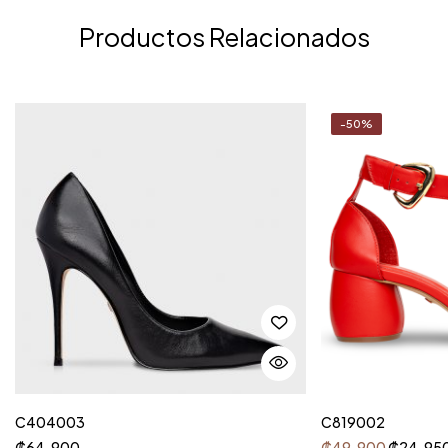
Productos Relacionados
-50%
C404003
C819002
₡
64, 900
₡
49, 900
₡
24, 95