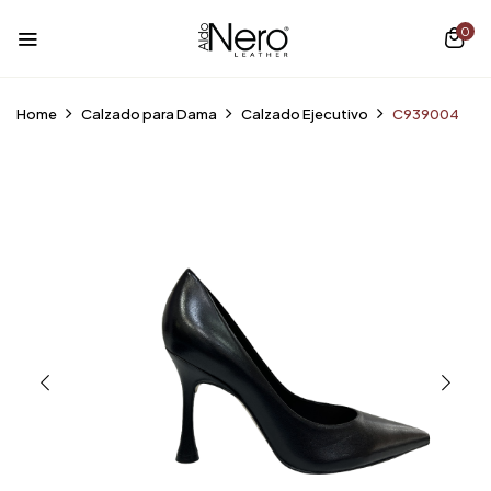
0
Home
Calzado para Dama
Calzado Ejecutivo
C939004