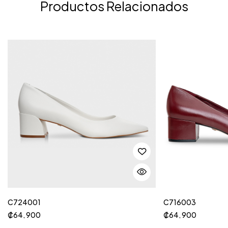
Productos Relacionados
C724001
C716003
₡
64, 900
₡
64, 900