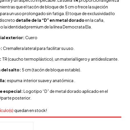
egante y un aspecto impecable. La suela
TR
proporciona ligereza
mientras que el tacón de bloque de 5 cm ofrece la sujeción
para un uso prolongado sin fatiga. El toque de exclusividad lo
 discreto
detalle de la “D” en metal dorado
en la caña,
o la identidad premium de la línea Democrata Ela.
ial exterior:
Cuero
e:
Cremallera lateral para facilitar su uso.
:
TR (caucho termoplástico), un material ligero y antideslizante.
 del salto:
5 cm (tacón de bloque estable).
lla:
espuma
interior suave y anatómica .
le especial:
Logotipo “D” de metal dorado aplicado en el
l/parte posterior.
ículo(s)
quedan en stock!