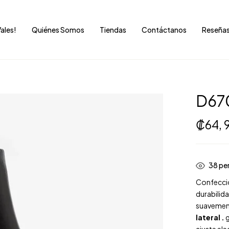
Vales!
Quiénes Somos
Tiendas
Contáctanos
Reseña
D67
₡
64,
32
per
Confecci
durabilid
suavement
lateral .
g