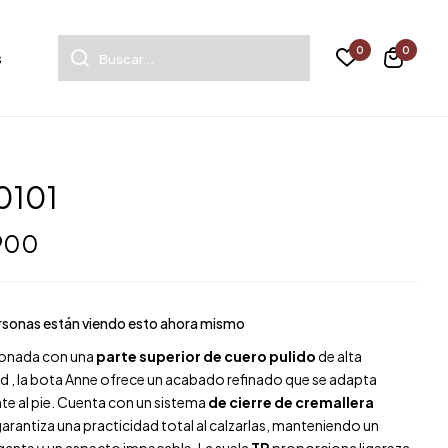
0
0
s
0101
 900
sonas están viendo esto ahora mismo
onada con una
parte superior de cuero pulido
de alta
ad , la bota Anne ofrece un acabado refinado que se adapta
e al pie. Cuenta con un sistema
de cierre de cremallera
arantiza una practicidad total al calzarlas, manteniendo un