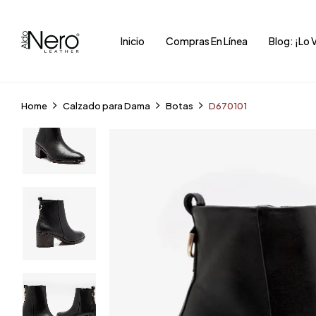
Inicio
Compras En Línea
Blog: ¡Lo 
Home
Calzado para Dama
Botas
D670101