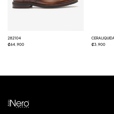
282104
CERA LIQUID
₡
64, 900
₡
3, 900