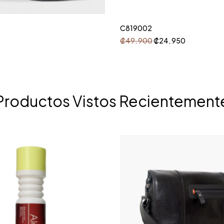
C819002
₡
49, 900
₡
24, 950
Productos Vistos Recientement