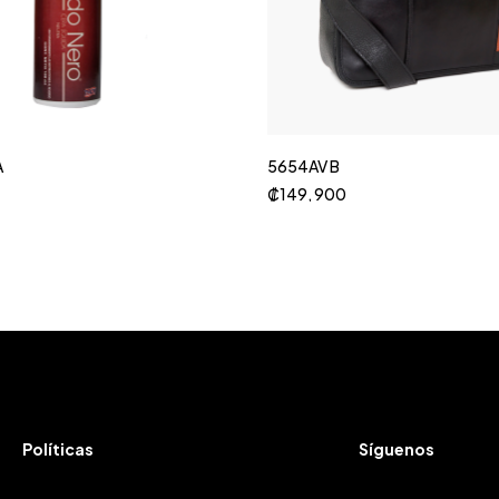
A
5654AV B
₡
149, 900
Políticas
Síguenos