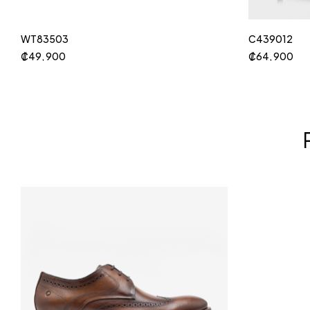
WT83503
C439012
₡
49, 900
₡
64, 900