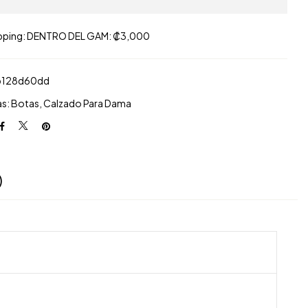
pping: DENTRO DEL GAM: ₡3,000
b128d60dd
as:
Botas
,
Calzado Para Dama
)