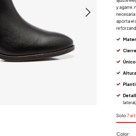
ajuste el
y agarre, 
necesaria 
aporta el
reforzand
Mater
Cierr
Único
Altura
Planti
Detal
latera
Solo
7 art
Color