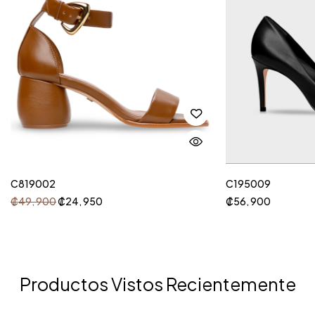
C819002
C195009
₡
49, 900
₡
24, 950
₡
56, 900
Productos Vistos Recientemente