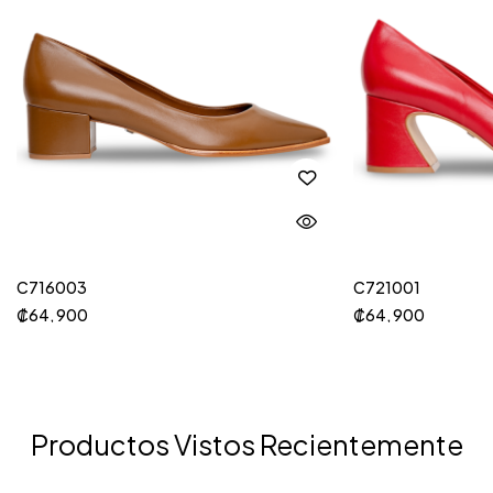
C716003
C721001
₡
64, 900
₡
64, 900
Productos Vistos Recientemente