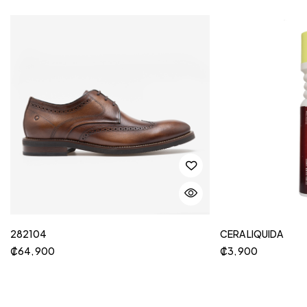
282104
CERA LIQUIDA
₡
64, 900
₡
3, 900