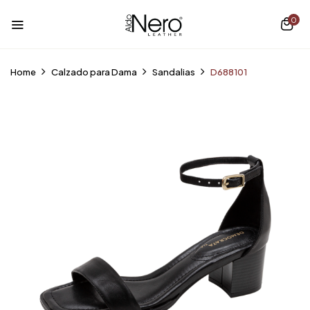
0
Home
Calzado para Dama
Sandalias
D688101