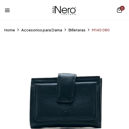
0
Home
Accesorios para Dama
Billeteras
M140 080