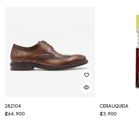
282104
CERA LIQUIDA
₡
64, 900
₡
3, 900