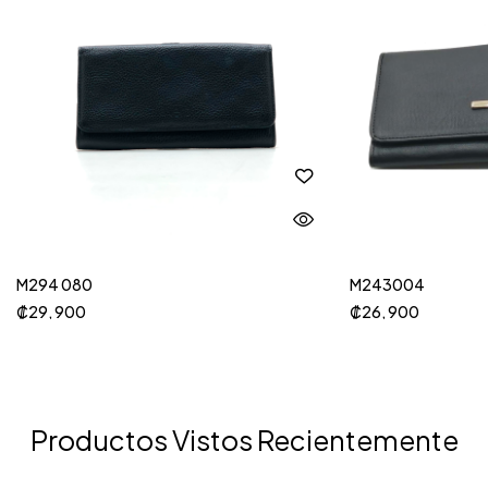
M294 080
M243004
₡
29, 900
₡
26, 900
Productos Vistos Recientemente