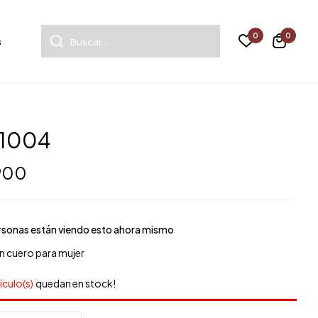
0
0
s
1004
 900
sonas están viendo esto ahora mismo
en cuero para mujer
tículo(s)
quedan en stock!