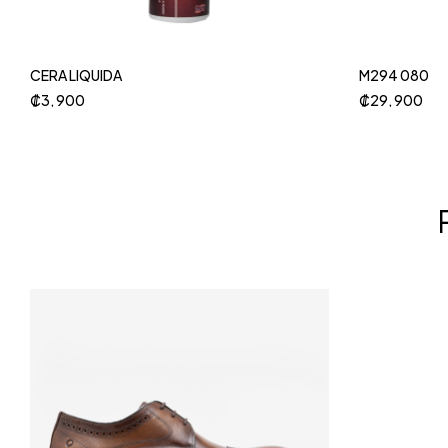
CERA LIQUIDA
M294 080
₡
3, 900
₡
29, 900