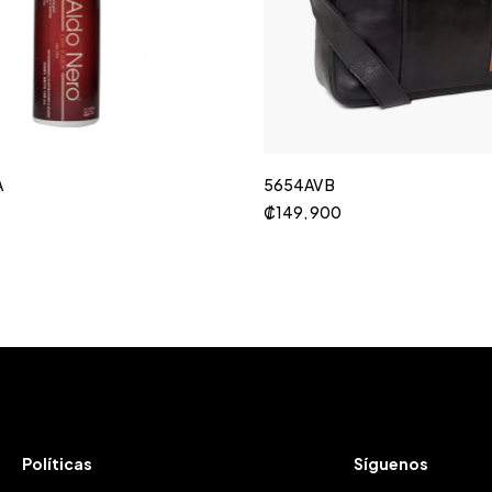
A
5654AV B
₡
149, 900
Políticas
Síguenos