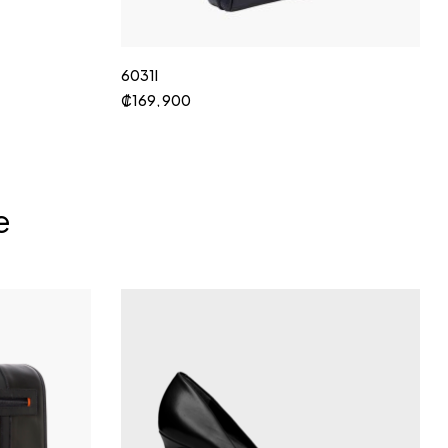
6031I
₡
169, 900
e