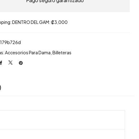
Pago seguro garantizado
pping: DENTRO DEL GAM: ₡3,000
f179b726d
as:
Accesorios Para Dama
,
Billeteras
)