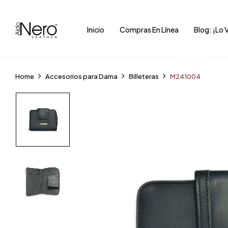
Inicio
Compras En Línea
Blog: ¡Lo 
Home
Accesorios para Dama
Billeteras
M241004