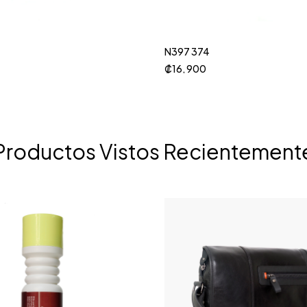
N397 374
₡
16, 900
Productos Vistos Recientement