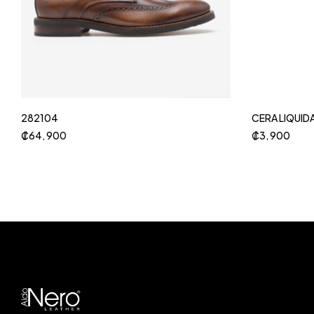
282104
CERA LIQUID
₡
64, 900
₡
3, 900