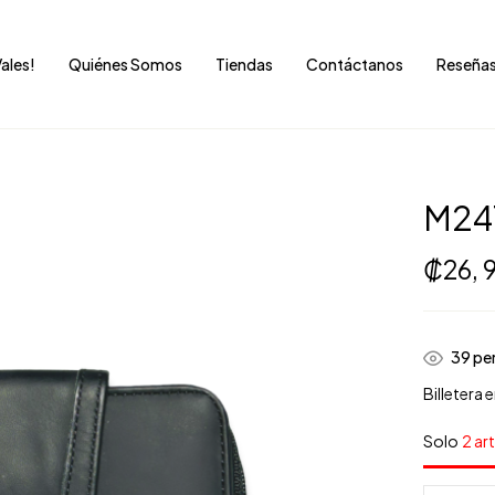
Vales!
Quiénes Somos
Tiendas
Contáctanos
Reseña
M24
₡
26,
35
per
Billetera 
Solo
2 ar