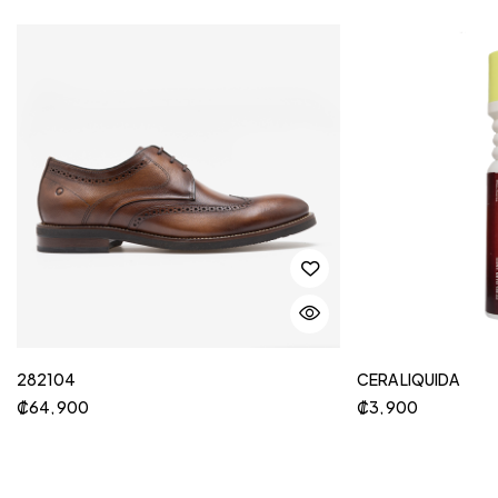
282104
CERA LIQUIDA
₡
64, 900
₡
3, 900