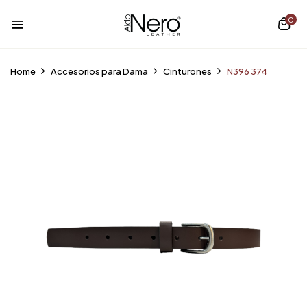
0
Home
Accesorios para Dama
Cinturones
N396 374