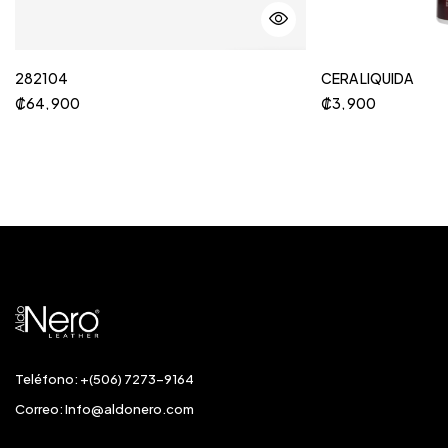
282104
CERA LIQUIDA
₡
64, 900
₡
3, 900
Teléfono: +(506) 7273-9164
Correo:
Info@aldonero.com