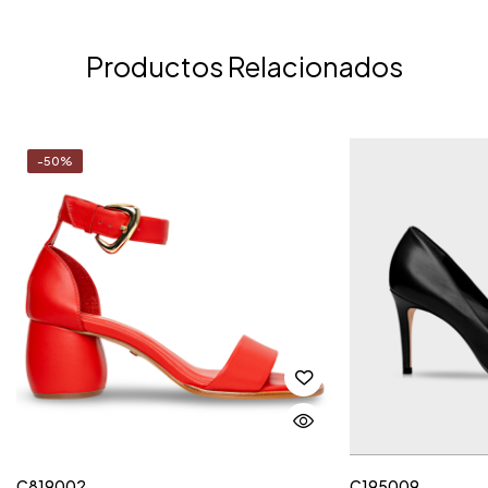
Productos Relacionados
-50%
C819002
C195009