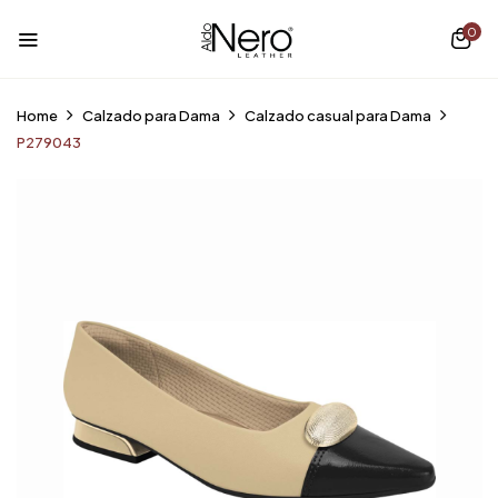
0
Home
Calzado para Dama
Calzado casual para Dama
P279043