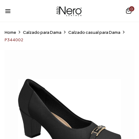
0
Home
Calzado para Dama
Calzado casual para Dama
P344002