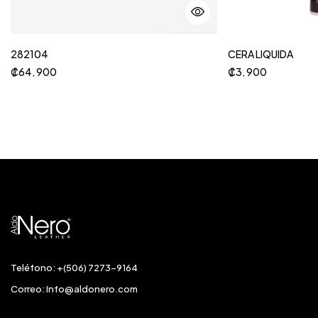
282104
CERA LIQUIDA
₡
64, 900
₡
3, 900
Teléfono: +(506) 7273-9164
Correo:
Info@aldonero.com