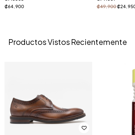
₡
64, 900
₡
49, 900
₡
24, 95
Productos Vistos Recientemente