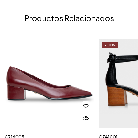
Productos Relacionados
-50%
C716003
C741001