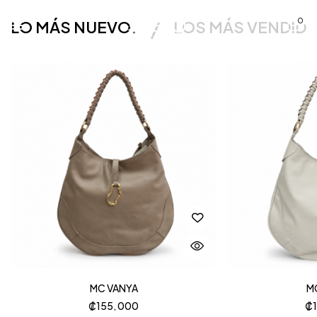
0
LO MÁS NUEVO.
LOS MÁS VENDID
MC VANYA
M
₡
155, 000
₡