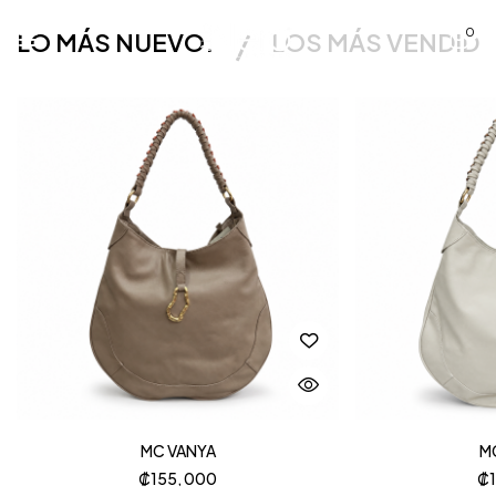
0
LO MÁS NUEVO.
LOS MÁS VENDID
MC VANYA
M
₡
155, 000
₡