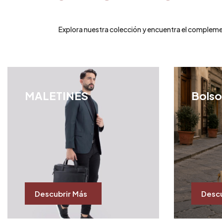
Explora nuestra colección y encuentra el complement
MALETINES
Bolso
Descubrir Más
Descu