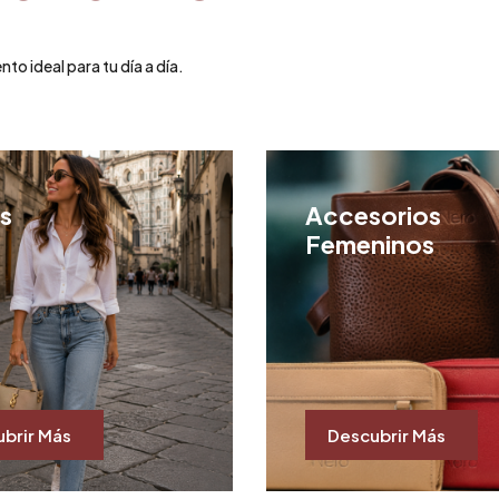
o ideal para tu día a día.
s
Accesorios
Femeninos
brir Más
Descubrir Más