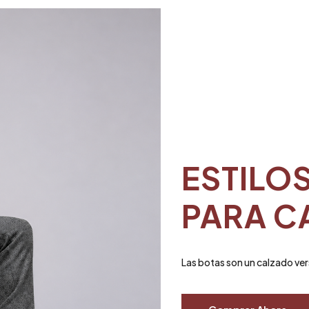
ESTILO
PARA C
Las botas son un calzado ver