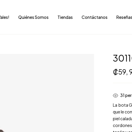
Vales!
Quiénes Somos
Tiendas
Contáctanos
Reseña
301
₡
59,
36
per
La
bota G
que le con
piel calad
cordone