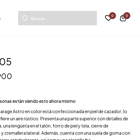
0
0
s
105
 900
sonas están viendo esto ahora mismo
arage Astro en color
está confeccionada
en piel de cazador
, lo
fiere un aire rústico. Presenta una parte superior con detalles de
a, una lengüeta en el talón, forro de piel y tela,
cierre de
s
y cremallera lateral. Además, cuenta con una suela de goma con