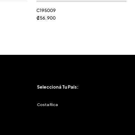
C195009
₡
56, 900
Seleccioná Tu País:
Costa Rica