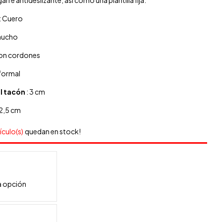
arre antideslizante, así como una plantilla fija.
: Cuero
aucho
con cordones
nformal
el tacón
: 3 cm
12,5 cm
tículo(s)
quedan en stock!