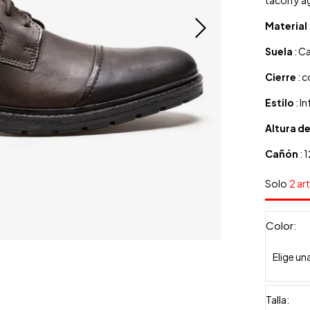
tacón y ag
Material
Suela
: C
Cierre
: 
Estilo
: I
Altura d
Cañón
: 
Solo
2 ar
Color
Talla