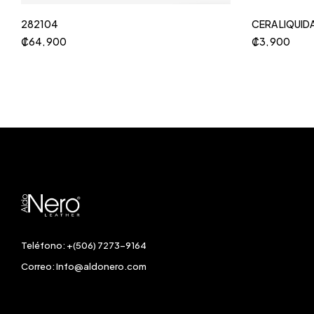
282104
CERA LIQUID
₡
64, 900
₡
3, 900
Teléfono: +(506) 7273-9164
Correo:
Info@aldonero.com