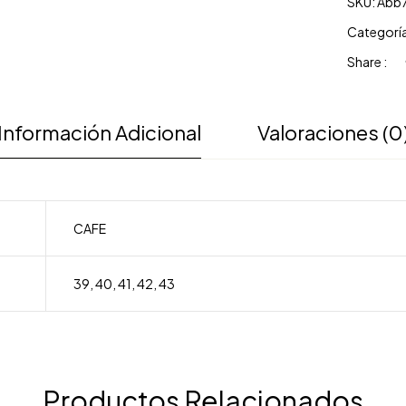
SKU:
Abb
Categorí
Share :
Información Adicional
Valoraciones (0
CAFE
39
,
40
,
41
,
42
,
43
Productos Relacionados