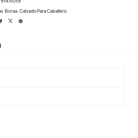
78f41c0c8
as:
Botas
,
Calzado Para Caballero
)