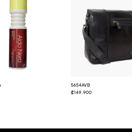
A
5654AV B
₡
149, 900