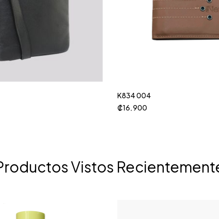
K834 004
₡
16, 900
Productos Vistos Recientement