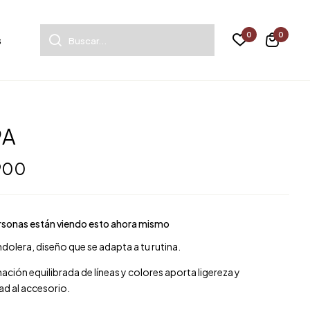
0
0
s
9A
 900
rsonas están viendo esto ahora mismo
dolera, diseño que se adapta a tu rutina.
ción equilibrada de líneas y colores aporta ligereza y
ad al accesorio.