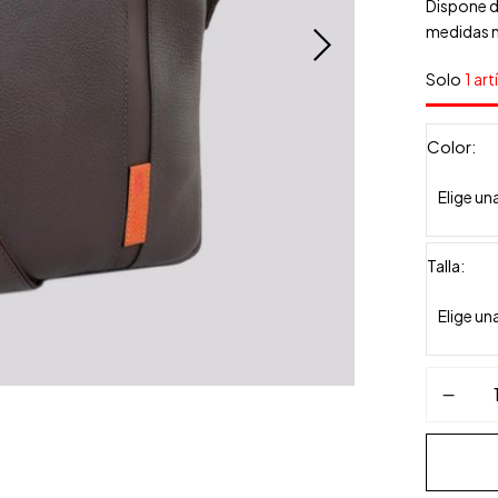
Dispone d
medidas m
Solo
1 art
Color
Talla