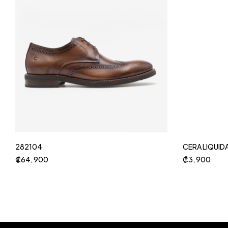
282104
CERA LIQUID
₡
64, 900
₡
3, 900