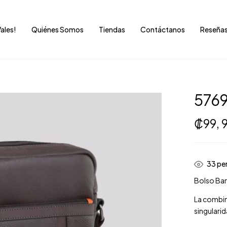
Vales!
Quiénes Somos
Tiendas
Contáctanos
Reseña
576
₡
99,
34
pe
Bolso Ban
La combina
singularid