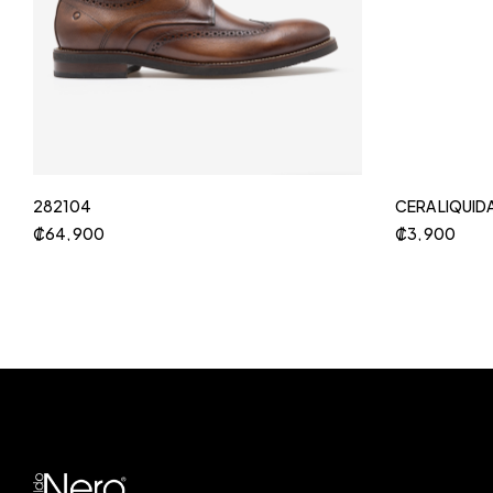
282104
CERA LIQUID
₡
64, 900
₡
3, 900