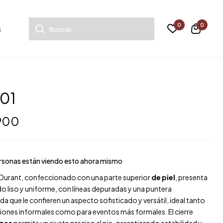
0
0
s
101
 900
sonas están viendo esto ahora mismo
 Durant, confeccionado con una parte superior
de piel
, presenta
o liso y uniforme, con líneas depuradas y una puntera
 que le confieren un aspecto sofisticado y versátil, ideal tanto
iones informales como para eventos más formales. El cierre