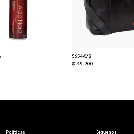
A
5654AV B
₡
149, 900
Políticas
Síguenos