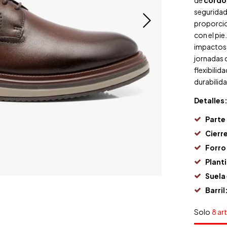
de
cordo
seguridad 
proporci
con el pie.
impactos d
jornadas 
flexibilid
durabilida
Detalles
Parte
Cierr
Forro
Planti
Suela
Barril
Solo
8 ar