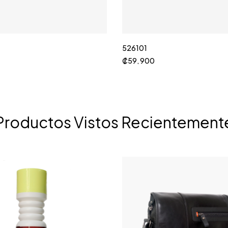
526101
₡
59, 900
Productos Vistos Recientement