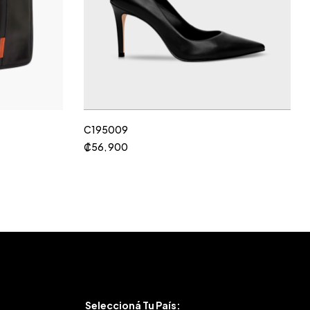
C195009
₡
56, 900
Seleccioná Tu País: