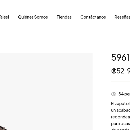
Vales!
Quiénes Somos
Tiendas
Contáctanos
Reseña
596
₡
52,
31
per
El zapato
un acabad
redondeada
para ocas