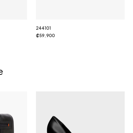
244101
₡
59, 900
e