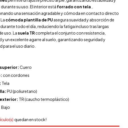
nes
permite un ajuste preciso al pie, garantizando estabilidad y
durante su uso. El interior está
forrado con tela
,
onando una sensación agradable y cómoda en contacto directo
 La
cómoda plantilla de PU
asegura suavidad y absorción de
urante todo el día, reduciendo la fatiga incluso tras largas
de uso. La
suela TR
completa el conjunto con resistencia,
ad y un excelente agarre al suelo, garantizando seguridad y
d para el uso diario.
:
 superior:
Cuero
e:
con cordones
:
Tela
lla:
PU (poliuretano)
 exterior:
TR (caucho termoplástico)
:
Bajo
tículo(s)
quedan en stock!