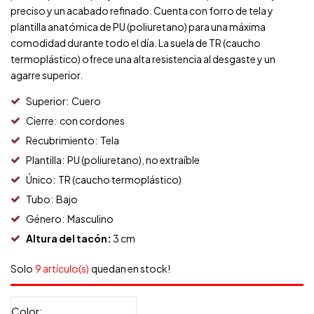
preciso y un acabado refinado. Cuenta con forro de tela y
plantilla anatómica de PU (poliuretano) para una máxima
comodidad durante todo el día. La suela de TR (caucho
termoplástico) ofrece una alta resistencia al desgaste y un
agarre superior.
Superior:
Cuero
Cierre:
con cordones
Recubrimiento:
Tela
Plantilla:
PU (poliuretano), no extraíble
Único:
TR (caucho termoplástico)
Tubo:
Bajo
Género:
Masculino
Altura del tacón:
3 cm
Solo
9 artículo(s)
quedan en stock!
Color