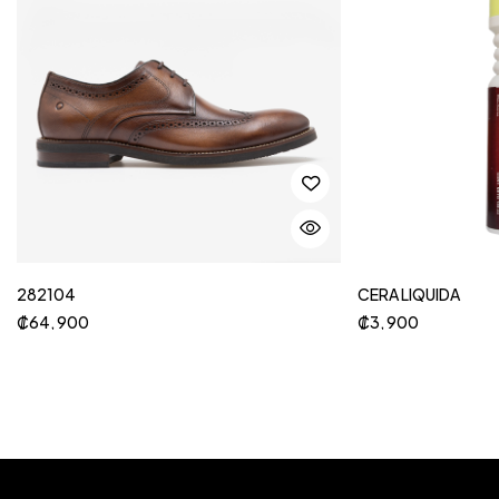
282104
CERA LIQUIDA
₡
64, 900
₡
3, 900