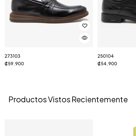
273103
250104
₡
59, 900
₡
54, 900
Productos Vistos Recientemente