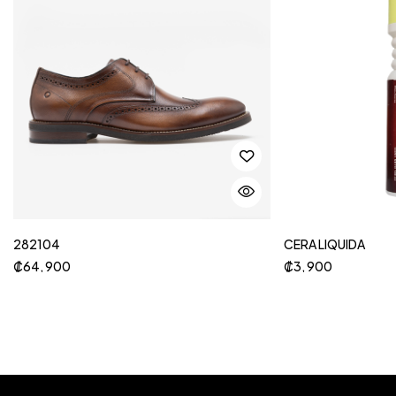
282104
CERA LIQUIDA
₡
64, 900
₡
3, 900