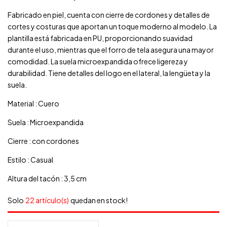
Fabricado en piel, cuenta con cierre de cordones y detalles de
cortes y costuras que aportan un toque moderno al modelo. La
plantilla está fabricada en PU, proporcionando suavidad
durante el uso, mientras que el forro de tela asegura una mayor
comodidad. La suela microexpandida ofrece ligereza y
durabilidad. Tiene detalles del logo en el lateral, la lengüeta y la
suela.
Material : Cuero
Suela : Microexpandida
Cierre : con cordones
Estilo : Casual
Altura del tacón : 3,5 cm
Solo
22 artículo(s)
quedan en stock!