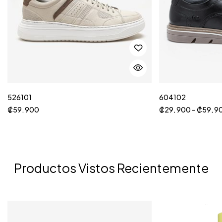
526101
604102
₡
59, 900
₡
29, 900
–
₡
59, 9
Productos Vistos Recientemente