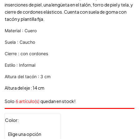
inserciones de piel, una lengüeta en el talón, forro de piel y tela,
y
cierre de cordones elásticos
. Cuenta con suela de goma con
tacón y plantilla fija.
Material
: Cuero
Suela
: Caucho
Cierre
: con cordones
Estilo
: Informal
Altura del tacón
: 3 cm
Altura del eje
: 14 cm
Solo
6 artículo(s)
quedan en stock!
Color