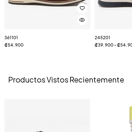
361101
245201
₡
54, 900
₡
39, 900
–
₡
54, 9
Productos Vistos Recientemente