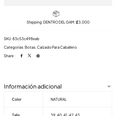
Shipping: DENTRO DEL GAM: ₡3,000
SKU:
83c53c498eab
Categorías:
Botas
,
Calzado Para Caballero
Share :
Información adicional
Color
NATURAL
Talla
39
,
40
,
41
,
42
,
43