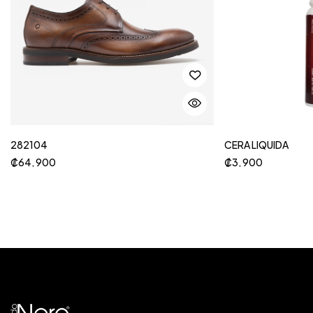
282104
CERA LIQUIDA
₡
64, 900
₡
3, 900