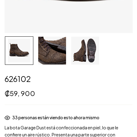
626102
₡
59, 900
32
personas están viendo esto ahora mismo
La
bota Garage Dust
está confeccionada
en piel
, lo que le
confiere un aire rústico. Presenta una parte superior con