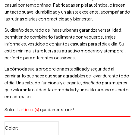
casual contemporáneo. Fabricadas en piel auténtica, ofrecen
un tacto suave, durabilidad y un ajuste excelente, acompañando
las rutinas diarias con practicidad y bienestar.
Su diseño depurado de líneas urbanas garantiza versatilidad,
permitiendo combinarlo fácilmente con vaqueros, trajes
informales, vestidos o conjuntos casuales para el día a día. Su
estilo minimalista refuerza su atractivo moderno y atemporal,
perfecto para diferentes ocasiones.
La cómoda suela proporciona estabilidad y seguridad al
caminar, lo que hace que sean agradables de llevar durante todo
el día. Una calzado funcional y elegante, diseñado para mujeres
que valoran la calidad, la comodidad y un estilo urbano discreto
en cada paso.
Solo
11 artículo(s)
quedan en stock!
Color