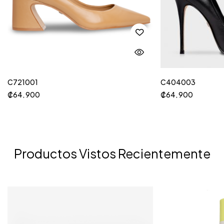
C721001
C404003
₡
64, 900
₡
64, 900
Productos Vistos Recientemente