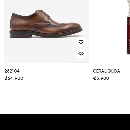
282104
CERA LIQUIDA
₡
64, 900
₡
3, 900