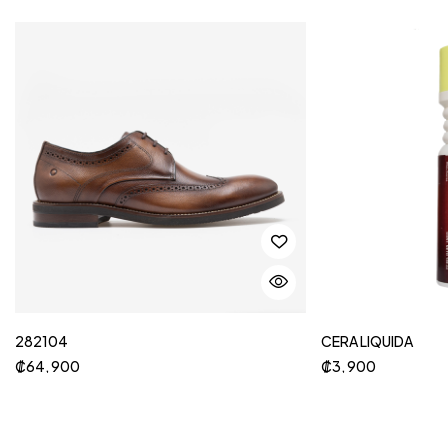
282104
CERA LIQUIDA
₡
64, 900
₡
3, 900