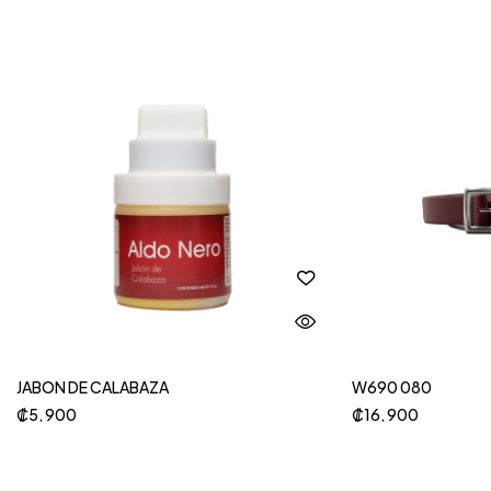
JABON DE CALABAZA
W690 080
₡
5, 900
₡
16, 900