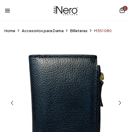
0
Home
Accesorios para Dama
Billeteras
M351 080