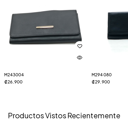
M243004
M294 080
₡
26, 900
₡
29, 900
Productos Vistos Recientemente