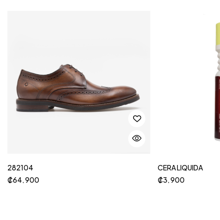
282104
CERA LIQUIDA
₡
64, 900
₡
3, 900