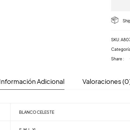
Shi
SKU:
A80
Categorí
Share :
Información Adicional
Valoraciones (0
BLANCO CELESTE
S
,
M
,
L
,
XL