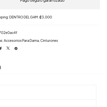
Pago seguro garantizado
pping: DENTRO DEL GAM: ₡3,000
702e0ac4f
as:
Accesorios Para Dama
,
Cinturones
)