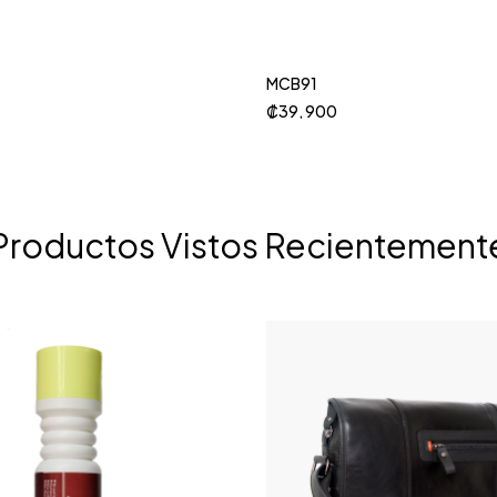
MCB91
₡
39, 900
Productos Vistos Recientement