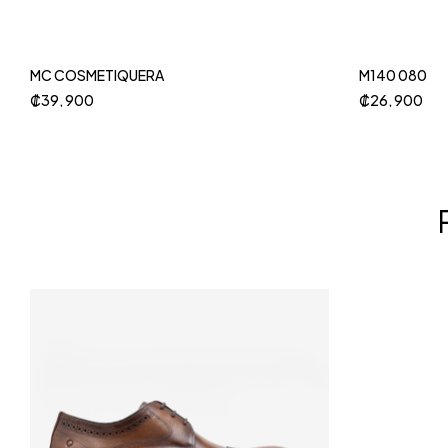
MC COSMETIQUERA
M140 080
₡
39, 900
₡
26, 900