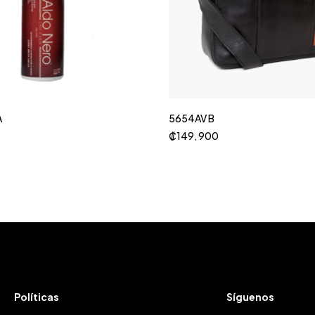
A
5654AV B
₡
149, 900
Políticas
Síguenos