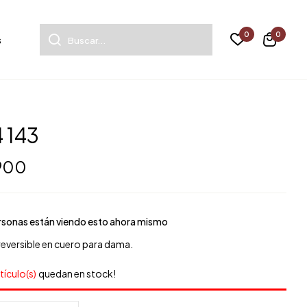
0
0
s
 143
 900
sonas están viendo esto ahora mismo
reversible en cuero para dama.
rtículo(s)
quedan en stock!