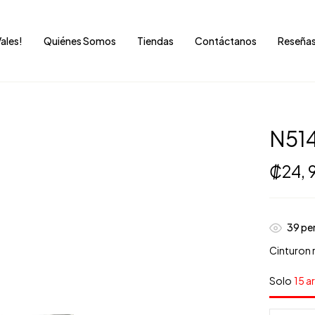
Vales!
Quiénes Somos
Tiendas
Contáctanos
Reseña
N514
₡
24,
35
per
Cinturon 
Solo
15 a