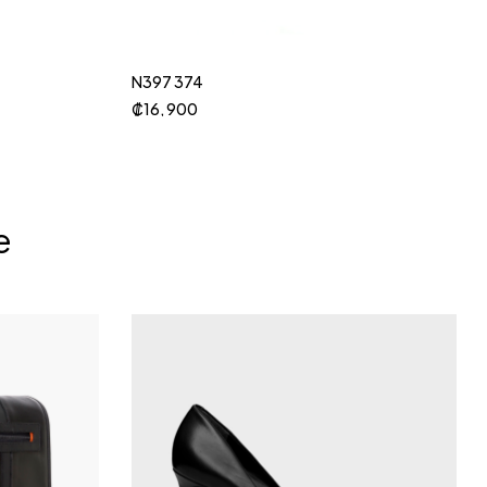
N397 374
₡
16, 900
e