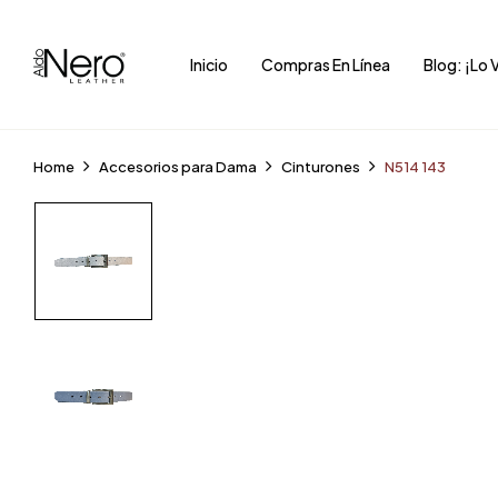
Inicio
Compras En Línea
Blog: ¡Lo 
Home
Accesorios para Dama
Cinturones
N514 143