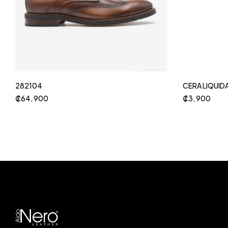
282104
CERA LIQUID
₡
64, 900
₡
3, 900