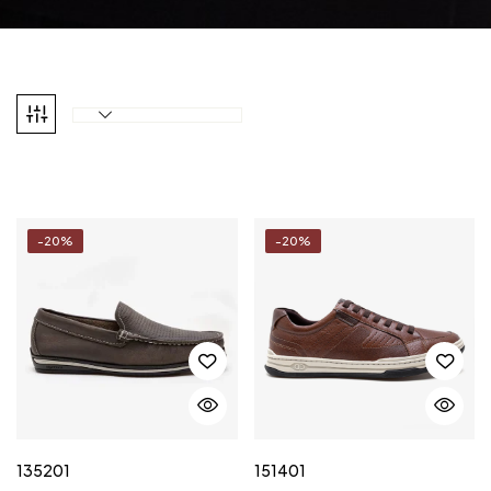
-20%
-20%
135201
151401