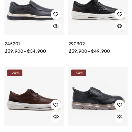
245201
290302
₡
39, 900
–
₡
54, 900
₡
39, 900
–
₡
49, 900
-20%
-50%