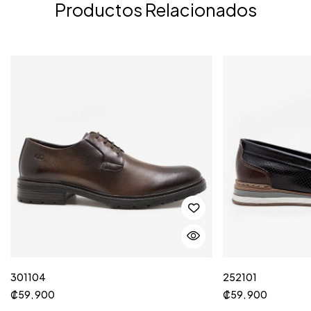
Productos Relacionados
301104
252101
₡
59, 900
₡
59, 900