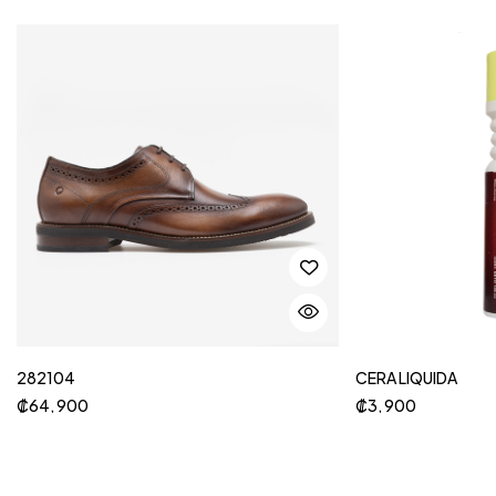
282104
CERA LIQUIDA
₡
64, 900
₡
3, 900