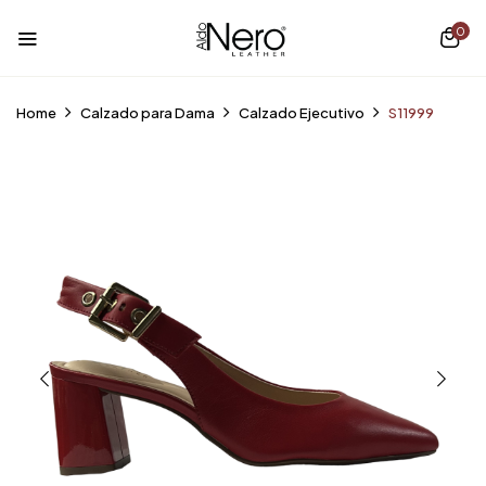
0
Home
Calzado para Dama
Calzado Ejecutivo
S11999