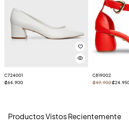
C724001
C819002
₡
64, 900
₡
49, 900
₡
24, 95
Productos Vistos Recientemente