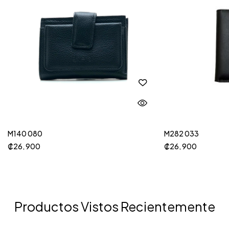
M140 080
M282 033
₡
26, 900
₡
26, 900
Productos Vistos Recientemente