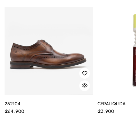
282104
CERA LIQUIDA
₡
64, 900
₡
3, 900