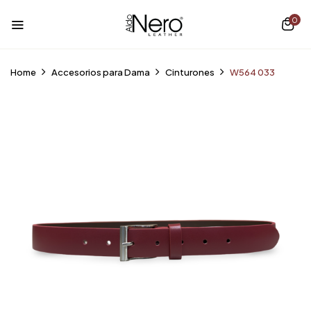
0
Home
Accesorios para Dama
Cinturones
W564 033