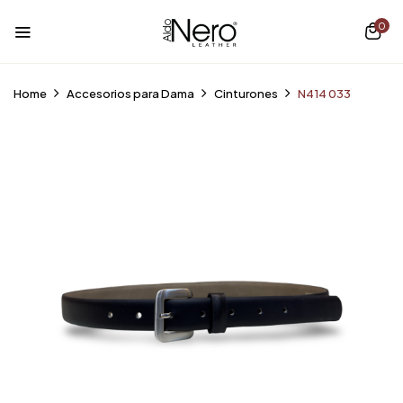
0
Home
Accesorios para Dama
Cinturones
N414 033