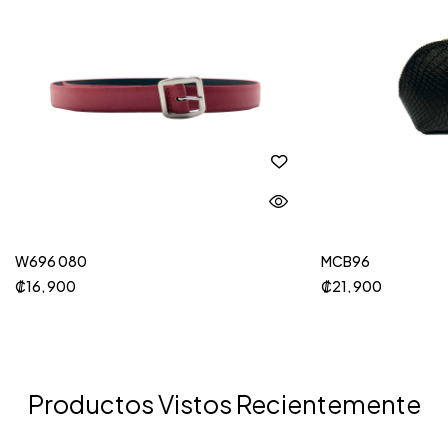
W696 080
MCB96
₡
16, 900
₡
21, 900
Productos Vistos Recientemente