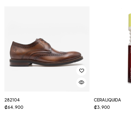
282104
CERA LIQUIDA
₡
64, 900
₡
3, 900